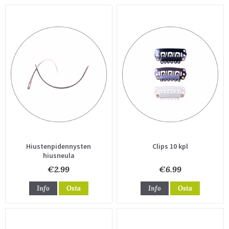
Hiustenpidennysten
Clips 10 kpl
hiusneula
€2.99
€6.99
Info
Osta
Info
Osta