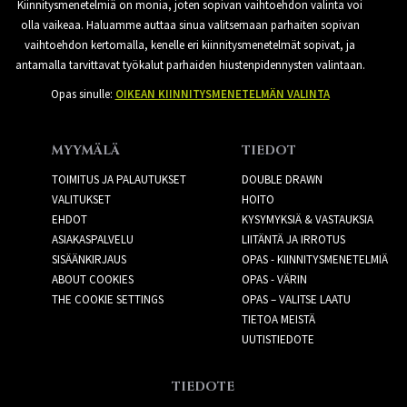
Kiinnitysmenetelmiä on monia, joten sopivan vaihtoehdon valinta voi
olla vaikeaa. Haluamme auttaa sinua valitsemaan parhaiten sopivan
vaihtoehdon kertomalla, kenelle eri kiinnitysmenetelmät sopivat, ja
antamalla tarvittavat työkalut parhaiden hiustenpidennysten valintaan.
Opas sinulle:
OIKEAN KIINNITYSMENETELMÄN VALINTA
MYYMÄLÄ
TIEDOT
TOIMITUS JA PALAUTUKSET
DOUBLE DRAWN
VALITUKSET
HOITO
EHDOT
KYSYMYKSIÄ & VASTAUKSIA
ASIAKASPALVELU
LIITÄNTÄ JA IRROTUS
SISÄÄNKIRJAUS
OPAS - KIINNITYSMENETELMIÄ
ABOUT COOKIES
OPAS - VÄRIN
THE COOKIE SETTINGS
OPAS – VALITSE LAATU
TIETOA MEISTÄ
UUTISTIEDOTE
TIEDOTE