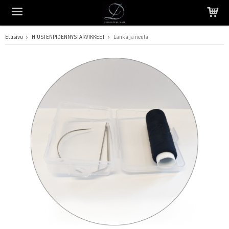
Etusivu
HIUSTENPIDENNYSTARVIKKEET
Lanka ja neula
Tuote on lisätty ostoskoriin