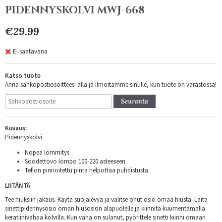
PIDENNYSKOLVI MWJ-668
€29.99
Ei saatavana
Katso tuote
Anna sähköpostiosoitteesi alla ja ilmoitamme sinulle, kun tuote on varastossa!
Seuranta
Kuvaus:
Pidennyskolvi.
Nopea lömmitys.
Söödettövö lömpö 100-220 asteeseen.
Teflon pinnoitettu pinta helpottaa puhdistusta.
LIITÄNTÄ
Tee hiuksiin jakaus. Käytä suojalevyä ja valitse ohut osio omaa hiusta. Laita
sinettipidennysosio oman hiusosion alapuolelle ja kiinnitä kuumentamalla
keratiinivahaa kolvilla. Kun vaha on sulanut, pyörittele sinetti kiinni omaan