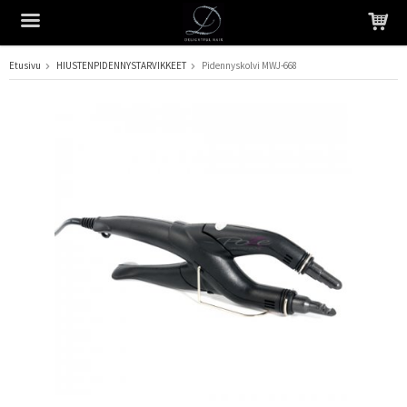
Etusivu
HIUSTENPIDENNYSTARVIKKEET
Pidennyskolvi MWJ-668
Tuote on lisätty ostoskoriin