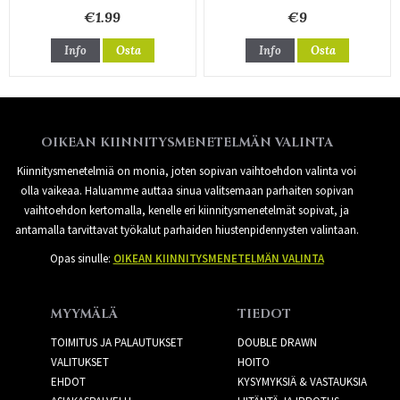
€1.99
€9
Info
Osta
Info
Osta
OIKEAN KIINNITYSMENETELMÄN VALINTA
Kiinnitysmenetelmiä on monia, joten sopivan vaihtoehdon valinta voi
olla vaikeaa. Haluamme auttaa sinua valitsemaan parhaiten sopivan
vaihtoehdon kertomalla, kenelle eri kiinnitysmenetelmät sopivat, ja
antamalla tarvittavat työkalut parhaiden hiustenpidennysten valintaan.
Opas sinulle:
OIKEAN KIINNITYSMENETELMÄN VALINTA
MYYMÄLÄ
TIEDOT
TOIMITUS JA PALAUTUKSET
DOUBLE DRAWN
VALITUKSET
HOITO
EHDOT
KYSYMYKSIÄ & VASTAUKSIA