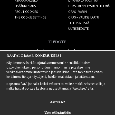
ASIAKASPALVELU
LIITÄNTÄ JA IRROTUS
SISÄÄNKIRJAUS
OPAS - KIINNITYSMENETELMIÄ
ABOUT COOKIES
OPAS - VÄRIN
THE COOKIE SETTINGS
OPAS – VALITSE LAATU
TIETOA MEISTÄ
UUTISTIEDOTE
TIEDOTE
Saada parhaat tarjoukset ja
RÄÄTÄLÖIMME KOKEMUKSESI
uusia tuotteita!
Käytämme evästeitä tarjotaksemme sinulle henkilökohtaisen
ostokokemuksen, personoidun mainonnan ja pitääksemme
verkkosivustomme luotettavina ja turvallisina. Tätä tarkoitusta varten
keräämme tietoja käyttäjistä, heidän malleistaan ​​ja laitteistaan.
Napsauta "OK" jos sallit kaikki evästeet tai valitse mitkä evästeet sallit ja
mitkä haluat poistaa käytöstä napsauttamalla "Asetukset" alla.
Asetukset
Vain välttämätön