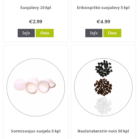
Suojalevy 10 kpl
Erikoispitkö suojalevy 5 kpl
€2.99
€4.99
Info
Osta
Info
Osta
Sormisuojus suojelu 5 kpl
Naulatakeratin noin 50 kpl