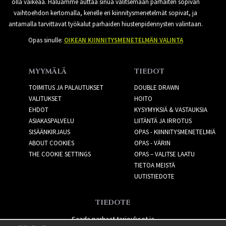
olla vaikeaa. Haluamme auttaa sinua valitsemaan parhaiten sopivan
vaihtoehdon kertomalla, kenelle eri kiinnitysmenetelmät sopivat, ja
antamalla tarvittavat työkalut parhaiden hiustenpidennysten valintaan.
Opas sinulle:
OIKEAN KIINNITYSMENETELMÄN VALINTA
MYYMÄLÄ
TIEDOT
TOIMITUS JA PALAUTUKSET
DOUBLE DRAWN
VALITUKSET
HOITO
EHDOT
KYSYMYKSIÄ & VASTAUKSIA
ASIAKASPALVELU
LIITÄNTÄ JA IRROTUS
SISÄÄNKIRJAUS
OPAS - KIINNITYSMENETELMIÄ
ABOUT COOKIES
OPAS - VÄRIN
THE COOKIE SETTINGS
OPAS – VALITSE LAATU
TIETOA MEISTÄ
UUTISTIEDOTE
TIEDOTE
Saada parhaat tarjoukset ja