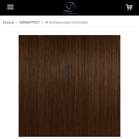
Etusivu
VÄRINÄYTTEET
#4 Suklaanruskea (Värinäyte)
Tuote on lisätty ostoskoriin