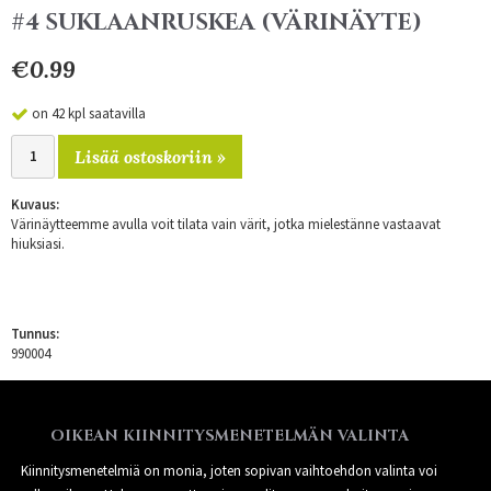
#4 SUKLAANRUSKEA (VÄRINÄYTE)
€0.99
on 42 kpl saatavilla
Lisää ostoskoriin »
Kuvaus:
Värinäytteemme avulla voit tilata vain värit, jotka mielestänne vastaavat
hiuksiasi.
Tunnus:
990004
OIKEAN KIINNITYSMENETELMÄN VALINTA
Kiinnitysmenetelmiä on monia, joten sopivan vaihtoehdon valinta voi