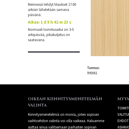
Mennessä tehdyt tilaukset 17:00
arkisin lähetetään samana
päivänä.
Aikaa:
1 d 5 h 42 m 22 s
Normaali toimitusaika on 3-5
arkipäivää, pikakuljetus on
saatavana.
Tunnus:
990061
OIKEAN KIINNITYSMENETELMÄN
MYY
VALINTA
TOIMIT
Kiinnitysmenetelmiä on monia, joten sopivan
VALITU
vaihtoehdon valinta voi olla vaikeaa. Haluamme
EHDOT
auttaa sinua valitsemaan parhaiten sopivan
ASIAKA