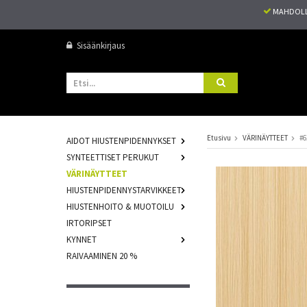
MAHDOLL
Sisäänkirjaus
Etusivu
VÄRINÄYTTEET
#6
AIDOT HIUSTENPIDENNYKSET
SYNTEETTISET PERUKUT
VÄRINÄYTTEET
HIUSTENPIDENNYSTARVIKKEET
HIUSTENHOITO & MUOTOILU
IRTORIPSET
KYNNET
RAIVAAMINEN 20 %