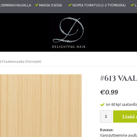
ISIMMAN HALVALLA
MAKSA OSISSA
NOPEA TOIMITUS (1-2 TYÖPÄIVÄÄ)
L
13 Vaaleanvaalea (Värinäyte)
#613 VAA
€0.99
on 60 kpl saatavill
Lisää 
Kuvaus:
Värinäytteemme avulla 