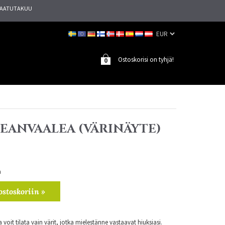
AATUTAKUU
Ostoskorisi on tyhjä!
0
LEANVAALEA (VÄRINÄYTE)
a
ostoskoriin »
voit tilata vain värit, jotka mielestänne vastaavat hiuksiasi.