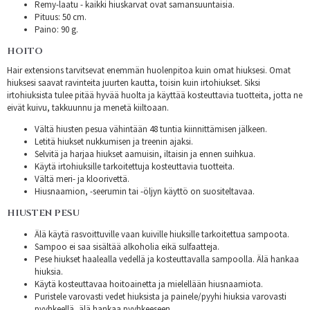
Remy-laatu - kaikki hiuskarvat ovat samansuuntaisia.
Pituus: 50 cm.
Paino: 90 g.
HOITO
Hair extensions tarvitsevat enemmän huolenpitoa kuin omat hiuksesi. Omat
hiuksesi saavat ravinteita juurten kautta, toisin kuin irtohiukset. Siksi
irtohiuksista tulee pitää hyvää huolta ja käyttää kosteuttavia tuotteita, jotta ne
eivät kuivu, takkuunnu ja menetä kiiltoaan.
Vältä hiusten pesua vähintään 48 tuntia kiinnittämisen jälkeen.
Letitä hiukset nukkumisen ja treenin ajaksi.
Selvitä ja harjaa hiukset aamuisin, iltaisin ja ennen suihkua.
Käytä irtohiuksille tarkoitettuja kosteuttavia tuotteita.
Vältä meri- ja kloorivettä.
Hiusnaamion, -seerumin tai -öljyn käyttö on suositeltavaa.
HIUSTEN PESU
Älä käytä rasvoittuville vaan kuiville hiuksille tarkoitettua sampoota.
Sampoo ei saa sisältää alkoholia eikä sulfaatteja.
Pese hiukset haalealla vedellä ja kosteuttavalla sampoolla. Älä hankaa
hiuksia.
Käytä kosteuttavaa hoitoainetta ja mielellään hiusnaamiota.
Puristele varovasti vedet hiuksista ja painele/pyyhi hiuksia varovasti
pyyhkeellä, älä hankaa pyyhkeeseen.