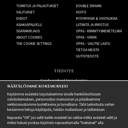
TOIMITUS JA PALAUTUKSET
DOUBLE DRAWN
VALITUKSET
HOITO
EHDOT
KYSYMYKSIÄ & VASTAUKSIA
ASIAKASPALVELU
LIITÄNTÄ JA IRROTUS
SISÄÄNKIRJAUS
OPAS - KIINNITYSMENETELMIÄ
ABOUT COOKIES
OPAS - VÄRIN
THE COOKIE SETTINGS
OPAS – VALITSE LAATU
TIETOA MEISTÄ
UUTISTIEDOTE
TIEDOTE
Saada parhaat tarjoukset ja
RÄÄTÄLÖIMME KOKEMUKSESI
uusia tuotteita!
Käytämme evästeitä tarjotaksemme sinulle henkilökohtaisen
ostokokemuksen, personoidun mainonnan ja pitääksemme
verkkosivustomme luotettavina ja turvallisina. Tätä tarkoitusta varten
keräämme tietoja käyttäjistä, heidän malleistaan ​​ja laitteistaan.
Napsauta "OK" jos sallit kaikki evästeet tai valitse mitkä evästeet sallit ja
mitkä haluat poistaa käytöstä napsauttamalla "Asetukset" alla.