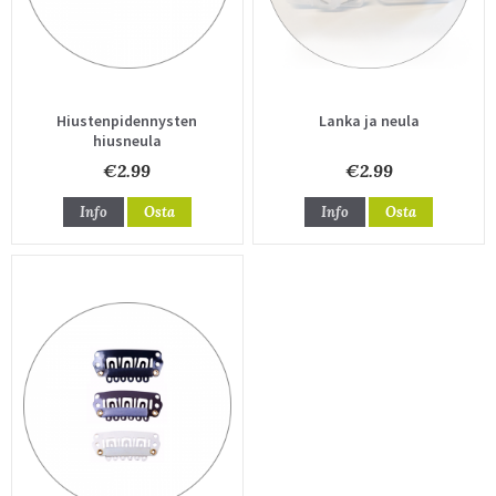
Hiustenpidennysten
Lanka ja neula
hiusneula
€2.99
€2.99
Info
Osta
Info
Osta