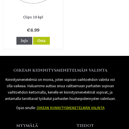
Clips 10 kpl
€6.99
Info
Osta
OIKEAN KIINNITYSMENETELMÄN VALINTA
Kiinnitysmenetelmiä on monia, joten sopivan vaihtoehdon valinta voi
olla vaikeaa. Haluamme auttaa sinua valitsemaan parhaiten sopivan
vaihtoehdon kertomalla, kenelle eri kiinnitysmenetelmät sopivat, ja
antamalla tarvittavat työkalut parhaiden hiustenpidennysten valintaan.
Opas sinulle:
OIKEAN KIINNITYSMENETELMÄN VALINTA
MYYMÄLÄ
TIEDOT