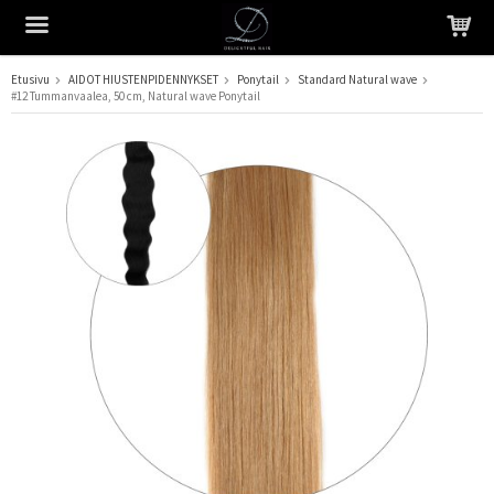
Etusivu
AIDOT HIUSTENPIDENNYKSET
Ponytail
Standard Natural wave
#12 Tummanvaalea, 50 cm, Natural wave Ponytail
Tuote on lisätty ostoskoriin