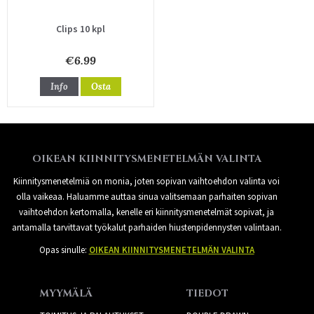
Clips 10 kpl
€6.99
Info
Osta
OIKEAN KIINNITYSMENETELMÄN VALINTA
Kiinnitysmenetelmiä on monia, joten sopivan vaihtoehdon valinta voi
olla vaikeaa. Haluamme auttaa sinua valitsemaan parhaiten sopivan
vaihtoehdon kertomalla, kenelle eri kiinnitysmenetelmät sopivat, ja
antamalla tarvittavat työkalut parhaiden hiustenpidennysten valintaan.
Opas sinulle:
OIKEAN KIINNITYSMENETELMÄN VALINTA
MYYMÄLÄ
TIEDOT