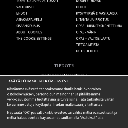
TOIMITUS JA PALAUTUKSET
DOUBLE DRAWN
VALITUKSET
HOITO
EHDOT
KYSYMYKSIÄ & VASTAUKSIA
ASIAKASPALVELU
LIITÄNTÄ JA IRROTUS
SISÄÄNKIRJAUS
OPAS - KIINNITYSMENETELMIÄ
ABOUT COOKIES
OPAS - VÄRIN
THE COOKIE SETTINGS
OPAS – VALITSE LAATU
TIETOA MEISTÄ
UUTISTIEDOTE
TIEDOTE
Saada parhaat tarjoukset ja
RÄÄTÄLÖIMME KOKEMUKSESI
uusia tuotteita!
Käytämme evästeitä tarjotaksemme sinulle henkilökohtaisen
ostokokemuksen, personoidun mainonnan ja pitääksemme
verkkosivustomme luotettavina ja turvallisina. Tätä tarkoitusta varten
keräämme tietoja käyttäjistä, heidän malleistaan ​​ja laitteistaan.
Napsauta "OK" jos sallit kaikki evästeet tai valitse mitkä evästeet sallit ja
mitkä haluat poistaa käytöstä napsauttamalla "Asetukset" alla.