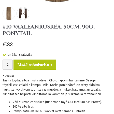
#10 VAALEANRUSKEA, 50CM, 90G,
PONYTAIL
€82
on 3 kpl saatavilla
Lisää ostoskoriin »
Kuvaus:
Täältä löydät aitoa hiusta olevan Clip-on -poninhäntämme. Se sopii
täydellisesti erilaisiin kampauksiin. Koska poninhäntä on tehty aidoista
hiuksista, voit hyvin suoristaa ja muotoilla hiukset haluamallasi tavalla.
Kiinnität sen helposti kiinnittämällä kamman ja sulkemalla tarranauhan.
Väri #10 Vaaleanruskea (tunnetaan myös 5.1 Medium Ash Brown).
100 % aito hius.
Remy-laatu - kaikki hiuskarvat ovat samansuuntaisia.