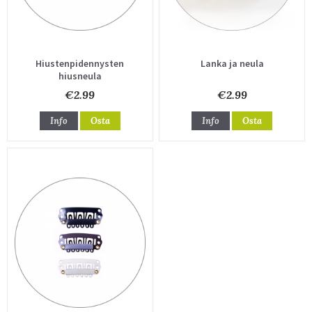
Hiustenpidennysten
Lanka ja neula
hiusneula
€2.99
€2.99
Info
Osta
Info
Osta