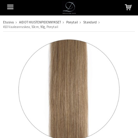
Etusivu
AIDOT HIUSTENPIDENNYKSET
Ponytail
Standard
#10 Vaaleanruskea, 50cm, 90g, Ponytail
Tuote on lisätty ostoskoriin