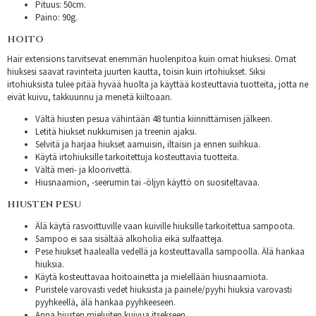
Pituus: 50cm.
Paino: 90g.
HOITO
Hair extensions tarvitsevat enemmän huolenpitoa kuin omat hiuksesi. Omat
hiuksesi saavat ravinteita juurten kautta, toisin kuin irtohiukset. Siksi
irtohiuksista tulee pitää hyvää huolta ja käyttää kosteuttavia tuotteita, jotta ne
eivät kuivu, takkuunnu ja menetä kiiltoaan.
Vältä hiusten pesua vähintään 48 tuntia kiinnittämisen jälkeen.
Letitä hiukset nukkumisen ja treenin ajaksi.
Selvitä ja harjaa hiukset aamuisin, iltaisin ja ennen suihkua.
Käytä irtohiuksille tarkoitettuja kosteuttavia tuotteita.
Vältä meri- ja kloorivettä.
Hiusnaamion, -seerumin tai -öljyn käyttö on suositeltavaa.
HIUSTEN PESU
Älä käytä rasvoittuville vaan kuiville hiuksille tarkoitettua sampoota.
Sampoo ei saa sisältää alkoholia eikä sulfaatteja.
Pese hiukset haalealla vedellä ja kosteuttavalla sampoolla. Älä hankaa
hiuksia.
Käytä kosteuttavaa hoitoainetta ja mielellään hiusnaamiota.
Puristele varovasti vedet hiuksista ja painele/pyyhi hiuksia varovasti
pyyhkeellä, älä hankaa pyyhkeeseen.
Anna hiusten mieluiten kuivua itsekseen.