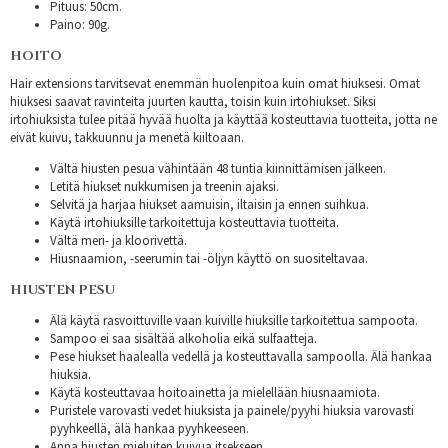
Pituus: 50cm.
Paino: 90g.
HOITO
Hair extensions tarvitsevat enemmän huolenpitoa kuin omat hiuksesi. Omat
hiuksesi saavat ravinteita juurten kautta, toisin kuin irtohiukset. Siksi
irtohiuksista tulee pitää hyvää huolta ja käyttää kosteuttavia tuotteita, jotta ne
eivät kuivu, takkuunnu ja menetä kiiltoaan.
Vältä hiusten pesua vähintään 48 tuntia kiinnittämisen jälkeen.
Letitä hiukset nukkumisen ja treenin ajaksi.
Selvitä ja harjaa hiukset aamuisin, iltaisin ja ennen suihkua.
Käytä irtohiuksille tarkoitettuja kosteuttavia tuotteita.
Vältä meri- ja kloorivettä.
Hiusnaamion, -seerumin tai -öljyn käyttö on suositeltavaa.
HIUSTEN PESU
Älä käytä rasvoittuville vaan kuiville hiuksille tarkoitettua sampoota.
Sampoo ei saa sisältää alkoholia eikä sulfaatteja.
Pese hiukset haalealla vedellä ja kosteuttavalla sampoolla. Älä hankaa
hiuksia.
Käytä kosteuttavaa hoitoainetta ja mielellään hiusnaamiota.
Puristele varovasti vedet hiuksista ja painele/pyyhi hiuksia varovasti
pyyhkeellä, älä hankaa pyyhkeeseen.
Anna hiusten mieluiten kuivua itsekseen.