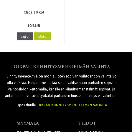
Clips 10 kpl
€6.99
Info
Osta
OIKEAN KIINNITYSMENETELMÄN VALINTA
Kiinnitysmenetelmiä on monia, joten sopivan vaihtoehdon valinta voi
olla vaikeaa. Haluamme auttaa sinua valitsemaan parhaiten sopivan
vaihtoehdon kertomalla, kenelle eri kiinnitysmenetelmät sopivat, ja
antamalla tarvittavat työkalut parhaiden hiustenpidennysten valintaan.
Opas sinulle:
OIKEAN KIINNITYSMENETELMÄN VALINTA
MYYMÄLÄ
TIEDOT