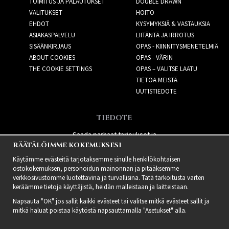
TOIMITUS JA PALAUTUKSET
DOUBLE DRAWN
VALITUKSET
HOITO
EHDOT
KYSYMYKSIÄ & VASTAUKSIA
ASIAKASPALVELU
LIITÄNTÄ JA IRROTUS
SISÄÄNKIRJAUS
OPAS - KIINNITYSMENETELMIÄ
ABOUT COOKIES
OPAS - VÄRIN
THE COOKIE SETTINGS
OPAS – VALITSE LAATU
TIETOA MEISTÄ
UUTISTIEDOTE
TIEDOTE
Saada parhaat tarjoukset ja
RÄÄTÄLÖIMME KOKEMUKSESI
uusia tuotteita!
Käytämme evästeitä tarjotaksemme sinulle henkilökohtaisen
ostokokemuksen, personoidun mainonnan ja pitääksemme
verkkosivustomme luotettavina ja turvallisina. Tätä tarkoitusta varten
keräämme tietoja käyttäjistä, heidän malleistaan ​​ja laitteistaan.
Napsauta "OK" jos sallit kaikki evästeet tai valitse mitkä evästeet sallit ja
mitkä haluat poistaa käytöstä napsauttamalla "Asetukset" alla.