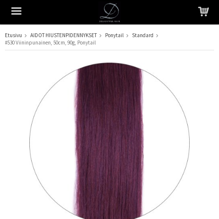
Etusivu
AIDOT HIUSTENPIDENNYKSET
Ponytail
Standard
#530 Viininpunainen, 50cm, 90g, Ponytail
Tuote on lisätty ostoskoriin