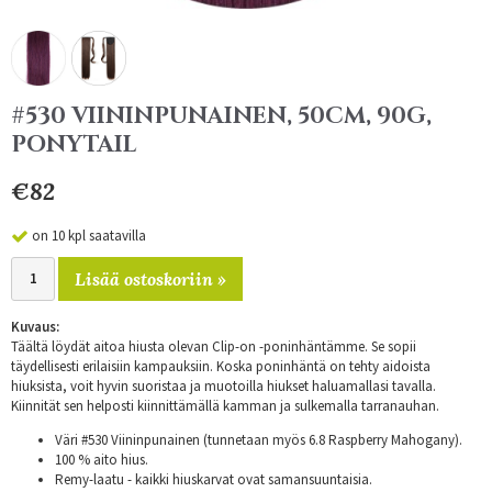
#530 VIININPUNAINEN, 50CM, 90G,
PONYTAIL
€82
on 10 kpl saatavilla
Lisää ostoskoriin »
Kuvaus:
Täältä löydät aitoa hiusta olevan Clip-on -poninhäntämme. Se sopii
täydellisesti erilaisiin kampauksiin. Koska poninhäntä on tehty aidoista
hiuksista, voit hyvin suoristaa ja muotoilla hiukset haluamallasi tavalla.
Kiinnität sen helposti kiinnittämällä kamman ja sulkemalla tarranauhan.
Väri #530 Viininpunainen (tunnetaan myös 6.8 Raspberry Mahogany).
100 % aito hius.
Remy-laatu - kaikki hiuskarvat ovat samansuuntaisia.