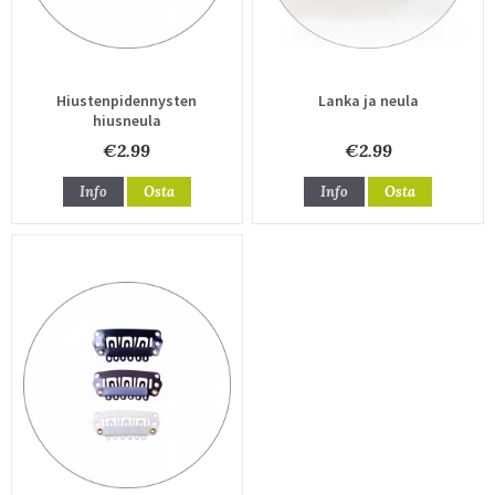
Hiustenpidennysten
Lanka ja neula
hiusneula
€2.99
€2.99
Info
Osta
Info
Osta